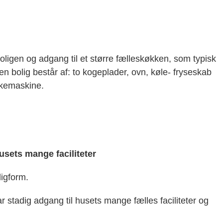
oligen og adgang til et større fælleskøkken, som typisk
n bolig består af: to kogeplader, ovn, køle- fryseskab
skemaskine.
sets mange faciliteter
ligform.
r stadig adgang til husets mange fælles faciliteter og