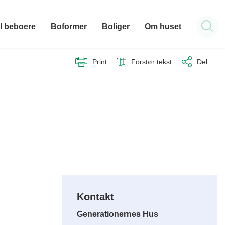
il beboere
Boformer
Boliger
Om huset
Print
Forstør tekst
Del
Kontakt
Generationernes Hus