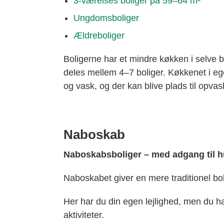
3-værelses boliger på 59–64 m²
Ungdomsboliger
Ældreboliger
Boligerne har et mindre køkken i selve b
deles mellem 4–7 boliger. Køkkenet i ege
og vask, og der kan blive plads til opva
Naboskab
Naboskabsboliger – med adgang til hu
Naboskabet giver en mere traditionel bo
Her har du din egen lejlighed, men du ha
aktiviteter.