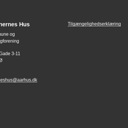
nernes Hus
Tilgængelighedserklæring
une og
gforening
 Gade 3-11
Ø
neshus@aarhus.dk