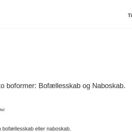
T
 to boformer: Bofællesskab og Naboskab.
Del
n bofællesskab eller naboskab.