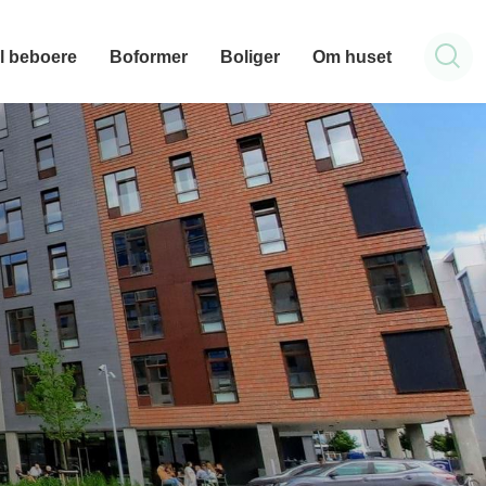
il beboere
Boformer
Boliger
Om huset