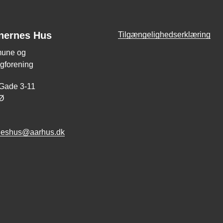
nernes Hus
Tilgængelighedserklæring
une og
gforening
 Gade 3-11
Ø
neshus@aarhus.dk