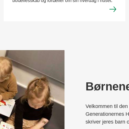
bofællesskab og fortæller om sin hverdag i huset.
Børnen
Velkommen til den 
Generationernes Hu
skriver jeres barn o