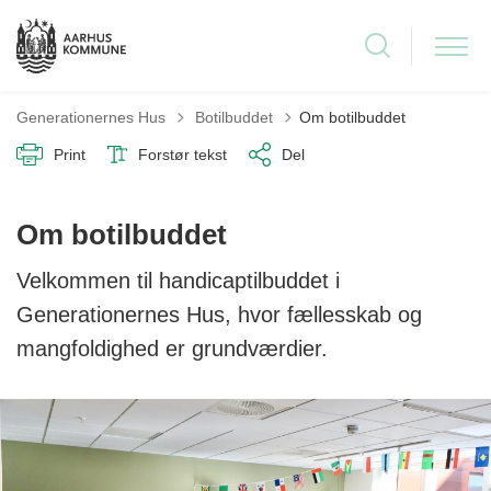
Tilbage til
Generationernes Hus
Botilbuddet
Om botilbuddet
Print
Forstør tekst
Del
Om botilbuddet
Velkommen til handicaptilbuddet i
Generationernes Hus, hvor fællesskab og
mangfoldighed er grundværdier.