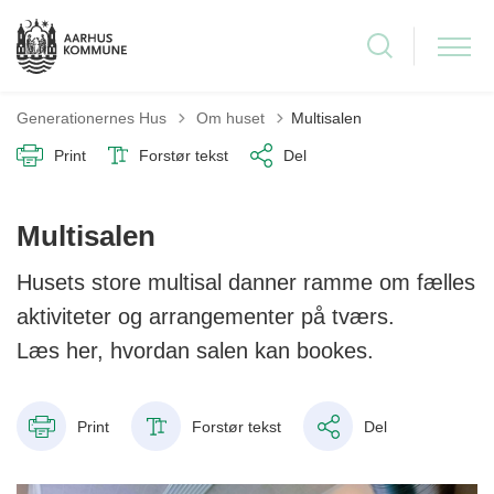
Tilbage til
Generationernes Hus
Om huset
Multisalen
Print
Forstør tekst
Del
Multisalen
Husets store multisal danner ramme om fælles
aktiviteter og arrangementer på tværs.
Læs her, hvordan salen kan bookes.
Print
Forstør tekst
Del