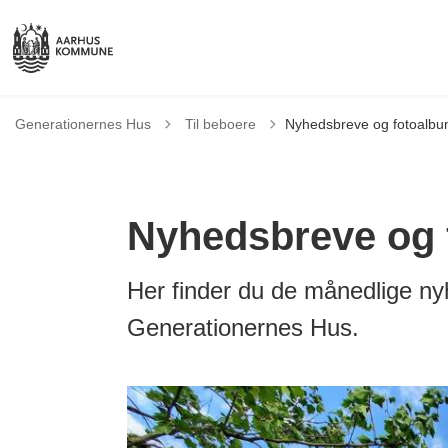
Tilbage til
Generationernes Hus
Til beboere
Nyhedsbreve og fotoalb
Nyhedsbreve og 
Her finder du de månedlige nyh
Generationernes Hus.