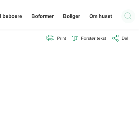
il beboere
Boformer
Boliger
Om huset
Print
Forstør tekst
Del