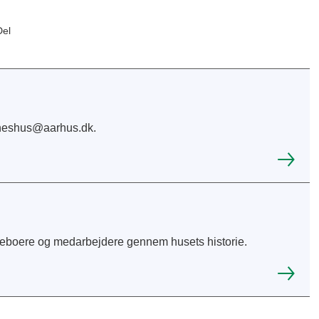
Del
rneshus@aarhus.dk.
 af beboere og medarbejdere gennem husets historie.