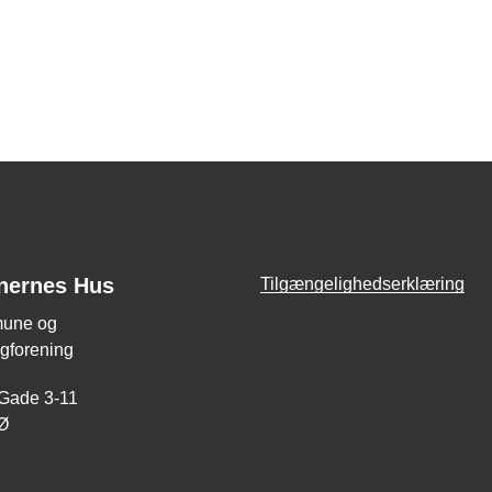
nernes Hus
Tilgængelighedserklæring
une og
gforening
 Gade 3-11
Ø