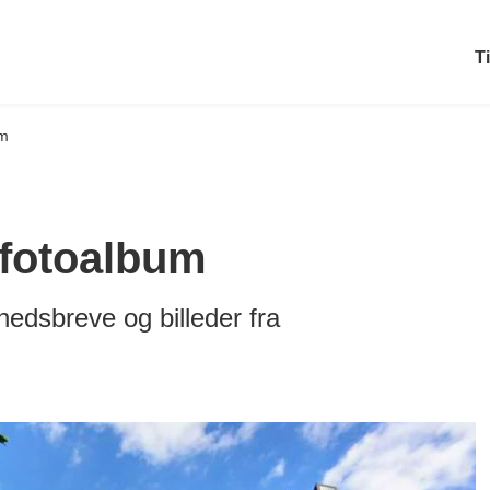
T
um
fotoalbum
edsbreve og billeder fra