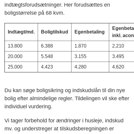
indtægtsforudsætninger. Her forudsættes en
boligstørrelse på 68 kvm.
Egenbeta
Indtægt/md.
Boligtilskud
Egenbetaling
inkl. aco
13.800
6.388
1.870
2.210
20.000
5.548
3.155
3.495
25.000
4.423
4.280
4.620
Du kan søge boligsikring og indskudslån til din nye
bolig efter almindelige regler. Tildelingen vil ske efter
individuel vurdering.
Vi tager forbehold for ændringer i husleje, indskud
mv. og understreger at tilskudsberegningen er