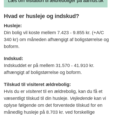
Læs om visitation til ældreboliger på aarhus.dk
Hvad er husleje og indskud?
Husleje:
Din bolig vil koste mellem 7.423 - 9.855 kr. (+A/C
340 kr) om måneden afhængigt af boligstørrelse og
boform.
Indskud:
Indskuddet er på mellem 31.570 - 41.910 kr.
afhængigt af boligstørrelse og boform.
Tilskud til visiteret ældrebolig:
Hvis du er
visiteret
til en ældrebolig, kan du få et
væsentligt tilskud til din husleje.
Vejledende
kan vi
oplyse følgende om det forventede tilskud for en
månedlig husleje på 8.703 kr. ved forskellige